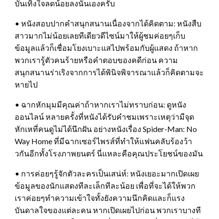
บันเทิงใจลดน้อยลงนั่นเองครับ
• หนังสอบปากคำสนุกสนานเนื่องจากได้คิดตาม: หนังสืบ
สาวมากไม่น้อยเลยทีเดียวดีไซน์มาให้ผู้ชมค่อยๆเก็บ
ข้อมูลแล้วก็เชื่อมโยงเบาะแสไปพร้อมกับผู้แสดง ถ้าหาก
พวกเรารู้ตัวคนร้ายหรือคำตอบของคดีก่อน ความ
สนุกสนานร่าเริงจากการได้พินิจพิจารณาแล้วก็คิดตามจะ
หายไป
• ฉากหักมุมมีคุณค่าถ้าหากเราไม่ทราบก่อน: ดูหนัง
ออนไลน์ หลายครั้งที่หนังได้รับคำชมเพราะเหตุว่ามีจุด
หักเหที่คนดูไม่ได้นึกฝัน อย่างหนังเรื่อง Spider-Man: No
Way Home ที่มีฉากเซอร์ไพรส์ที่ทำให้แฟนคลับร้องว้า
วกันอีกทั้งโรงภาพยนตร์ นี่แหละคือคุณประโยชน์ของมัน
• การค่อยๆรู้จักตัวละครเป็นเสน่ห์: หนังเยอะมากเปิดเผย
ข้อมูลของนักแสดงทีละเล็กทีละน้อย เพื่อที่จะได้ให้พวก
เราค่อยๆทำความเข้าใจทั้งยังความนึกคิดและก็แรง
บันดาลใจของแต่ละคน หากเปิดเผยไปก่อน พวกเราบางที