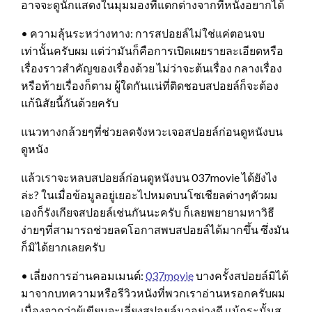
อาจจะดูนักแสดงในมุมมองที่แตกต่างจากที่หนังอยากได้
• ความลุ้นระหว่างทาง: การสปอยล์ไม่ใช่แค่ตอนจบ
เท่านั้นครับผม แต่ว่ามันก็คือการเปิดเผยรายละเอียดหรือ
เรื่องราวสำคัญของเรื่องด้วย ไม่ว่าจะต้นเรื่อง กลางเรื่อง
หรือท้ายเรื่องก็ตาม ผู้ใดกันแน่ที่ติดชอบสปอยล์ก็จะต้อง
แก้นิสัยนี้กันด้วยครับ
แนวทางกล้วยๆที่ช่วยลดจังหวะเจอสปอยล์ก่อนดูหนังบน
ดูหนัง
แล้วเราจะหลบสปอยล์ก่อนดูหนังบน 037movie ได้ยังไง
ล่ะ? ในเมื่อข้อมูลอยู่เยอะไปหมดบนโซเชียลต่างๆตัวผม
เองก็รังเกียจสปอยล์เช่นกันนะครับ ก็เลยพยายามหาวิธี
ง่ายๆที่สามารถช่วยลดโอกาสพบสปอยล์ได้มากขึ้น ซึ่งมัน
ก็มิได้ยากเลยครับ
• เลี่ยงการอ่านคอมเมนต์:
037movie
บางครั้งสปอยล์มิได้
มาจากบทความหรือรีวิวหนังที่พวกเราอ่านหรอกครับผม
เนื่องจากว่าผู้เขียนจะเลี่ยงสปอยล์มาอย่างดี แม้กระนั้นส