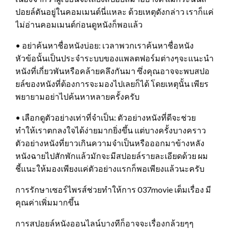
ปอยล์ดันอยู่ในคอมเมนต์นี่แหละ ด้วยเหตุดังกล่าว เราก็แค่
ไม่อ่านคอมเมนต์ก่อนดูหนังก็พอแล้ว
• อย่าค้นหาชื่อหนังบ่อย: เวลาพวกเราค้นหาชื่อหนัง
หัวข้อนั้นเป็นประจำระบบของแพลตฟอร์มต่างๆจะแนะนำ
หนังที่เกี่ยวพันหรือคล้ายคลึงกันมา ซึ่งคุณอาจจะพบสปอ
ยล์ของหนังที่ต้องการจะมองไปเลยก็ได้ โดยเหตุนั้น เพียร
พยายามอย่าไปค้นหาหลายครั้งครับ
• เลือกดูตัวอย่างเท่าที่จำเป็น: ตัวอย่างหนังที่ดีจะช่วย
ทำให้เราตกลงใจได้ง่ายมากยิ่งขึ้น แต่บางครั้งบางคราว
ตัวอย่างหนังที่ยาวเกินความจำเป็นหรือออกมาข้างหลัง
หนังฉายไปสักพักแล้วมักจะมีสปอยล์รายละเอียดด้วย ผม
ชี้แนะให้มองเพียงแค่ตัวอย่างแรกก็พอเพียงแล้วนะครับ
การรักษาเซอร์ไพรส์ช่วยทำให้การ 037movie เต็มเรื่อง มี
คุณค่าเพิ่มมากขึ้น
การสปอยล์หนังออนไลน์บางทีก็อาจจะเรื่องกล้วยๆๆ