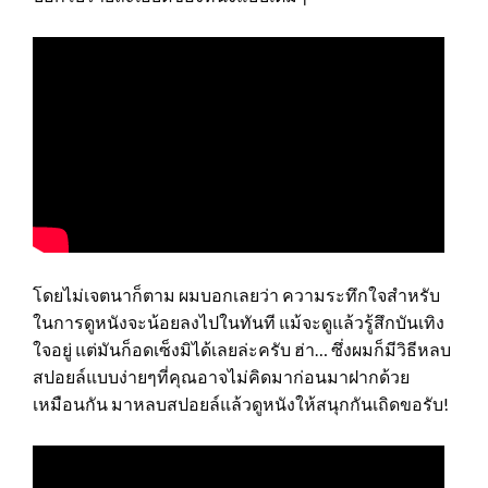
โดยไม่เจตนาก็ตาม ผมบอกเลยว่า ความระทึกใจสำหรับ
ในการดูหนังจะน้อยลงไปในทันที แม้จะดูแล้วรู้สึกบันเทิง
ใจอยู่ แต่มันก็อดเซ็งมิได้เลยล่ะครับ ฮ่า… ซึ่งผมก็มีวิธีหลบ
สปอยล์แบบง่ายๆที่คุณอาจไม่คิดมาก่อนมาฝากด้วย
เหมือนกัน มาหลบสปอยล์แล้วดูหนังให้สนุกกันเถิดขอรับ!