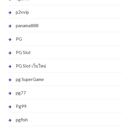
p2vvip
panama888
PG
PG Slot
PG Slot เว็บใหม่
pg SuperGame
pg77
Pg99
pgfish