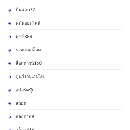
ปั่นแตก77
พนันออนไลน์
พุซซี่888
รวมเกมสล็อต
ล็อกดาวน์168
ศูนย์รวมเกมไพ่
สปอร์ตบุ๊ก
สล็อต
สล็อต168
สล็อต456