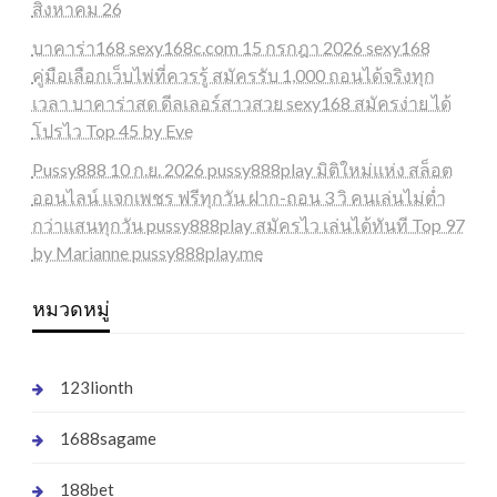
สิงหาคม 26
บาคาร่า168 sexy168c.com 15 กรกฎา 2026 sexy168
คู่มือเลือกเว็บไพ่ที่ควรรู้ สมัครรับ 1,000 ถอนได้จริงทุก
เวลา บาคาร่าสด ดีลเลอร์สาวสวย sexy168 สมัครง่าย ได้
โปรไว Top 45 by Eve
Pussy888 10 ก.ย. 2026 pussy888play มิติใหม่แห่ง สล็อต
ออนไลน์ แจกเพชร ฟรีทุกวัน ฝาก-ถอน 3 วิ คนเล่นไม่ต่ำ
กว่าแสนทุกวัน pussy888play สมัครไว เล่นได้ทันที Top 97
by Marianne pussy888play.me
หมวดหมู่
123lionth
1688sagame
188bet