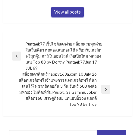
View all posts
แนะแนว
Puntaek77 เว็บไซต์แตกง่าย สล็อตครบทุกค่าย
ในเว็บเดียว ทดลองเล่นก่อนได้ พร้อมรับเครดิต
เรื่อง
ฟรีสุดคุ้ม คาสิโนออนไลน์ เว็บเปิดใหม่ ทดลอง
Previous
เล่น Top 88 by Dorthy Puntaek77.fun 17
Post
JUL 69
สล็อตเครดิตฟรี happy168a.com 10 July 26
สล็อตเครดิตฟรี เจ้าแห่งการ แจกเครดิตฟรี ที่นัก
เล่นไว้ใจ ฝากติดต่อกัน 3 วัน รับฟรี 500 กงล้อ
Next
มหาเฮง ไม่ติดเทิร์น Pgslot , Sa Gaming, Joker
Post
สล็อต168 เศรษฐกิจแย่ แต่แฮปปี้168 แตกดี
Top 98 by Troy