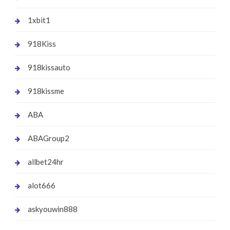
1xbit1
918Kiss
918kissauto
918kissme
ABA
ABAGroup2
allbet24hr
alot666
askyouwin888