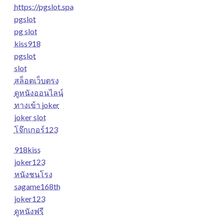
https://pgslot.spa
pgslot
pg slot
kiss918
pgslot
slot
สล็อตเว็บตรง
ดูหนังออนไลน์
ทางเข้า joker
joker slot
โจ๊กเกอร์123
918kiss
joker123
หนังชนโรง
sagame168th
joker123
ดูหนังฟรี