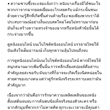
• ความซาบซึ้งจะแจ่มแจ้งกว่า: หนังบางเรื่องมิได้ชนะใจ
พวกเราจากฉากยอดเยี่ยมอะไรเลยครับ แม้กระนั้นชนะ
ด้วยความรู้สึกที่เกิดขึ้นส่วนท้ายเรื่อง พอเพียงพวกเราได้
ประสบกาณณ์อย่างงั้นแบบสดใหม่โดยไม่ทราบมาก่อน
มันก็จะสร้างความทรงจำของฉากหรือหนังหัวข้อนั้นได้
กระจ่างมากขึ้น
ดูหนังออนไลน์ บนเว็บไซต์หนังออนไลน์ บรรยายไทยให้
บันเทิงใจเต็มอารมณ์ เก็บทุกความลุ้นไปจนถึงจบ
การดูหนังออนไลน์บนเว็บไซต์หนังออนไลน์ พากย์ไทยให้
สนุกสนานมากเพิ่มขึ้นนั้น การหลีกเลี่ยงสปอยล์คือสาระ
สำคัญเลยล่ะขอรับ มันบางทีก็อาจจะเกิดเรื่องนิดหน่อยใน
สายตาของบางคน แต่ว่าคู่รักหนังจริงๆจะทราบเลยว่ามัน
สำคัญมาก
เนื่องจากว่ามันคือการรักษาความเพลิดเพลินของหนัง
ตั้งแต่ต้นจนจบ การค้นพบข้อเท็จจริงของตัวละคร หรือ
ฉากหักมุมที่พวกเราไม่คาดคิด ทุกระยะเวลาจะมีคุณค่า