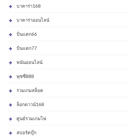
บาคาร่า168
บาคาร่าออนไลน์
ปั่นแตก66
ปั่นแตก77
พนันออนไลน์
พุซซี่888
รวมเกมสล็อต
ล็อกดาวน์168
ศูนย์รวมเกมไพ่
สปอร์ตบุ๊ก