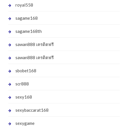
royal558
sagame168
sagame168th
sawan888 เครดิตฟรี
sawan888 เครดิตฟรี
sbobet168
scr888
sexy168
sexybaccarat168
sexygame