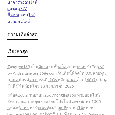
บาคาร่าออนไลน์
punpro777
ซื้อหวยออนไลน์
หวยออนไลน์
ความเห็นล่าสุด
เรื่องล่าสุด
Tangtem168 เว็บเดียวครบ ทั้งสล็อตและบาคาร่า Top 60
by Andra tangtem168e.com วันเกิดนี้พี่จัดให้ 300 สายทุน
น้อย สมัครด่วน การันตี กำไรหลักแสน สล็อต168 เริ่มก่อน
วันนี้ มีลุ้นก่อนใคร 13 กรกฎาคม 2026
สล็อต168 2 กันยายน 2569 hengjing168 หวยออนไลน์
อัตราจ่ายมากที่สุด ของไทย โปรโมชั่นเครดิตฟรี 100%
กล่องสุ่มเฮงเฮง รับเครดิตฟรี ยูสเดียว เล่นได้ทุกเกม
hengjing168 แจก เครดิตฟรี เยอะที่สุด Top 7 by Sylvester