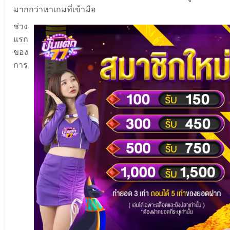
มากกว่าหาเกมที่เข้ามือ
ช่วง
แรก
ของ
การ