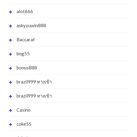
alot666
askyouwin888
Baccarat
bng55
bonus888
brazil999 ทางเข้า
brazil999 ทางเข้า
Casino
coke55