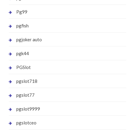
Pg99
pgfish
pgjoker auto
pgk44
PGSlot
pgslot718
pgslot77
pgslot9999
pgslotceo