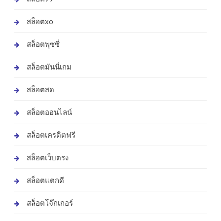
สล็อตxo
สล็อตพุซซี่
สล็อตมันนี่เกม
สล็อตสด
สล็อตออนไลน์
สล็อตเครดิตฟรี
สล็อตเว็บตรง
สล็อตแตกดี
สล็อตโจ๊กเกอร์