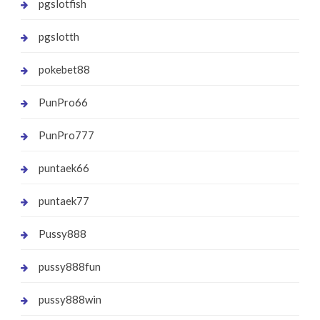
pgslotfish
pgslotth
pokebet88
PunPro66
PunPro777
puntaek66
puntaek77
Pussy888
pussy888fun
pussy888win