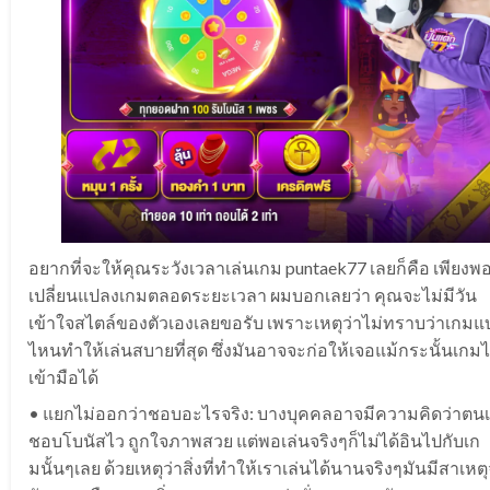
อยากที่จะให้คุณระวังเวลาเล่นเกม puntaek77 เลยก็คือ เพียงพ
เปลี่ยนแปลงเกมตลอดระยะเวลา ผมบอกเลยว่า คุณจะไม่มีวัน
เข้าใจสไตล์ของตัวเองเลยขอรับ เพราะเหตุว่าไม่ทราบว่าเกมแ
ไหนทำให้เล่นสบายที่สุด ซึ่งมันอาจจะก่อให้เจอแม้กระนั้นเกมไ
เข้ามือได้
• แยกไม่ออกว่าชอบอะไรจริง: บางบุคคลอาจมีความคิดว่าตน
ชอบโบนัสไว ถูกใจภาพสวย แต่พอเล่นจริงๆก็ไม่ได้อินไปกับเก
มนั้นๆเลย ด้วยเหตุว่าสิ่งที่ทำให้เราเล่นได้นานจริงๆมันมีสาเหต