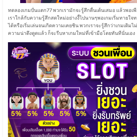
ทดลองเกมปั่นแตก77 พวกเรามักจะรู้สึกตื่นเต้นเสมอ แล้วพอเพ
เราใกล้กับความรู้สึกสดใหม่อย่างงี้ไปนานๆพอเกมเริ่มทายใจ
ได้หรือเริ่มเล่นจนเกิดความเคยชิน พวกเราจะรู้สึกว่าเกมเดิมไม่
ความน่าดึงดูดแล้ว ก็จะรีบหาเกมใหม่ที่เข้ามือโดยทันทีนั่นเอง