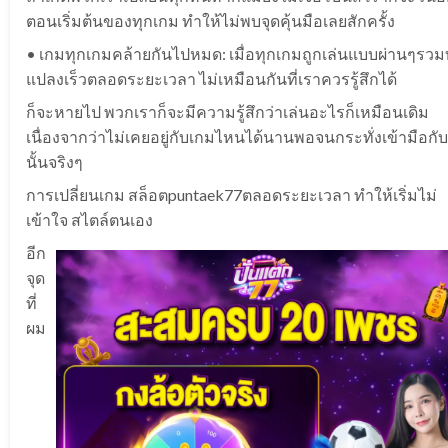
ตอนเริ่มต้นของทุกเกม ทำให้ไม่พบจุดคุ้นมือเลยสักครั้ง
• เกมทุกเกมคล้ายกันไปหมด: เมื่อทุกเกมถูกเล่นแบบผ่านๆรวมท
แปลงเร็วตลอดระยะเวลา ไม่เหมือนกันที่เราควรรู้สึกได้
ก็จะหายไป พวกเราก็จะมีความรู้สึกว่าเล่นอะไรก็เหมือนเดิม
เนื่องจากว่าไม่เคยอยู่กับเกมไหนได้นานพอจนกระทั่งเข้ามือกั
นั้นจริงๆ
การเปลี่ยนเกม สล็อตpuntaek77ตลอดระยะเวลา ทำให้เริ่มไม่
เข้าใจ สไตล์ตนเอง
อีก
จุด
ที่
ผม