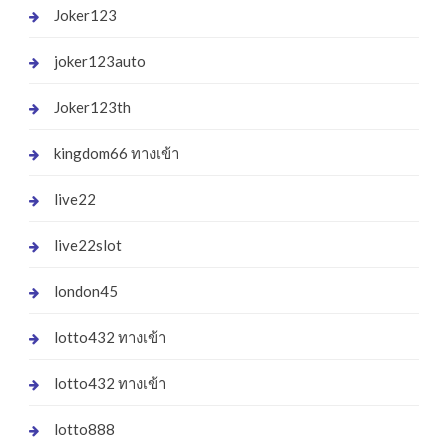
Joker123
joker123auto
Joker123th
kingdom66 ทางเข้า
live22
live22slot
london45
lotto432 ทางเข้า
lotto432 ทางเข้า
lotto888