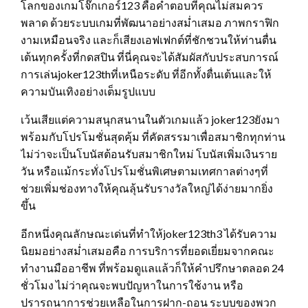
โลกของเกมโจ๊กเกอร์123 คือคำตอบที่คุณไม่สมควร
พลาด ด้วยระบบเกมที่พัฒนาอย่างสม่ำเสมอ ภาพกราฟิก
งามเหมือนจริง และก็เสียงเอฟเฟกต์ที่ชักชวนให้ท่านตื่น
เต้นทุกครั้งที่กดสปิน ที่นี่คุณจะได้สัมผัสกับประสบการณ์
การเล่นjoker123thที่เหนือระดับ ที่อีกทั้งตื่นเต้นและให้
ความบันเทิงอย่างเต็มรูปแบบ
เว้นเสียแต่ความสนุกสนานในตัวเกมแล้ว joker123ยังมา
พร้อมกับโปรโมชั่นสุดคุ้ม ที่คัดสรรมาเพื่อสมาชิกทุกท่าน
ไม่ว่าจะเป็นโบนัสต้อนรับสมาชิกใหม่ โบนัสเพิ่มเงินราย
วัน หรือแม้กระทั่งโปรโมชั่นพิเศษตามเทศกาลต่างๆที่
ช่วยเพิ่มช่องทางให้คุณลุ้นรับรางวัลใหญ่ได้ง่ายมากยิ่ง
ขึ้น
อีกหนึ่งคุณลักษณะเด่นที่ทำให้joker123th3 ได้รับความ
นิยมอย่างสม่ำเสมอคือ การบริการที่ยอดเยี่ยมจากคณะ
ทำงานมืออาชีพ ที่พร้อมดูแลแล้วก็ให้คำปรึกษาตลอด 24
ชั่วโมง ไม่ว่าคุณจะพบปัญหาในการใช้งาน หรือ
ปรารถนาการช่วยเหลือในการฝาก-ถอน ระบบของพวก