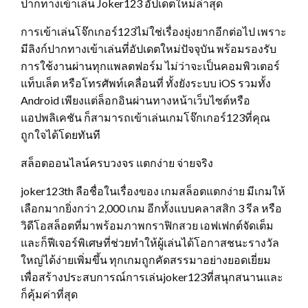
ปากทางเข้าเล่น Joker123 อัปเดตใหม่ล่าสุด
การเข้าเล่นโจ๊กเกอร์123ไม่ใช่เรื่องยุ่งยากอีกต่อไป เพราะ
มีลิงก์ปากทางเข้าเล่นที่อัปเดตใหม่ปัจจุบัน พร้อมรองรับ
การใช้งานผ่านทุกแพลตฟอร์ม ไม่ว่าจะเป็นคอมพิวเตอร์
แท็บเล็ต หรือโทรศัพท์เคลื่อนที่ ทั้งยังระบบ iOS รวมทั้ง
Android เพียงแต่ล็อกอินผ่านทางหน้าเว็บไซต์หรือ
แอปพลิเคชัน ก็สามารถเข้าเล่นเกมโจ๊กเกอร์123ที่คุณ
ถูกใจได้โดยทันที
สล็อตออนไลน์ครบวงจร แตกง่าย จ่ายจริง
joker123th ลือชื่อในเรื่องของ เกมสล็อตแตกง่าย มีเกมให้
เลือกมากยิ่งกว่า 2,000 เกม อีกทั้งแบบคลาสสิก 3 รีล หรือ
วิดีโอสล็อตที่มาพร้อมภาพกราฟิกสวย เอฟเฟกต์จัดเต็ม
และก็ฟีเจอร์พิเศษที่ช่วยทำให้ผู้เล่นได้โอกาสชนะรางวัล
ใหญ่ได้ง่ายเพิ่มขึ้น ทุกเกมถูกคัดสรรมาอย่างยอดเยี่ยม
เพื่อสร้างประสบการณ์การเล่นjoker123ที่สนุกสนานและ
ก็คุ้มค่าที่สุด