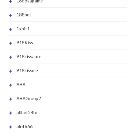
1688sagame
188bet
1xbit1
918Kiss
918kissauto
918kissme
ABA
ABAGroup2
allbet24hr
alot666