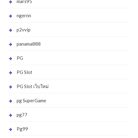
mars95
ngernn
p2vvip
panama888
PG
PG Slot
PG Slot เว็บใหม่
pg SuperGame
pg77
Pg99