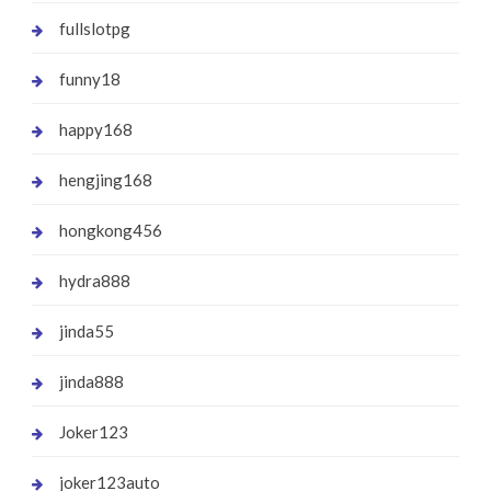
fullslotpg
funny18
happy168
hengjing168
hongkong456
hydra888
jinda55
jinda888
Joker123
joker123auto