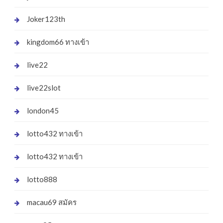
Joker123th
kingdom66 ทางเข้า
live22
live22slot
london45
lotto432 ทางเข้า
lotto432 ทางเข้า
lotto888
macau69 สมัคร