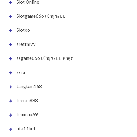
Slot Online
Slotgame666 เข้าสู่ระบบ
Slotxo
sretthi99
ssgame666 เข้าสู่ระบบ ล่าสุด
ssru
tangtem168
teenoi888
temmax69
ufa11bet