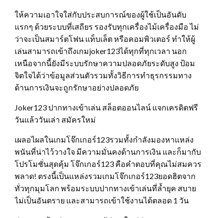
ให้ความเอาใจใส่กับประสบการณ์ของผู้ใช้เป็นอันดับ
แรกๆ ด้วยระบบที่เสถียร รองรับทุกเครื่องไม้เครื่องมือ ไม่
ว่าจะเป็นสมาร์ตโฟน แท็บเล็ต หรือคอมพิวเตอร์ ทำให้ผู้
เล่นสามารถเข้าถึงเกมjoker123ได้ทุกที่ทุกเวลา นอก
เหนือจากนี้ยังมีระบบรักษาความปลอดภัยระดับสูง ป้อม
จิตใจได้ว่าข้อมูลส่วนตัวรวมทั้งวิธีการทำธุรกรรมทาง
ด้านการเงินจะถูกรักษาอย่างปลอดภัย
Joker123 ปากทางเข้าเล่น สล็อตออนไลน์ แจกเครดิตฟรี
วันแล้ววันเล่า สมัครใหม่
เผลอไผลในเกมโจ๊กเกอร์123รวมทั้งกำลังมองหาแหล่ง
พนันที่น่าไว้วางใจ มีความมั่นคงด้านการเงิน และก็มากับ
โปรโมชั่นสุดคุ้ม โจ๊กเกอร์123 คือคำตอบที่คุณไม่สมควร
พลาด! ตรงนี้เป็นแหล่งรวมเกมโจ๊กเกอร์123ยอดฮิตจาก
ทั่วทุกมุมโลก พร้อมระบบปากทางเข้าเล่นที่ล้ำยุค สบาย
ไม่เป็นอันตราย และสามารถเข้าใช้งานได้ตลอด 1 วัน