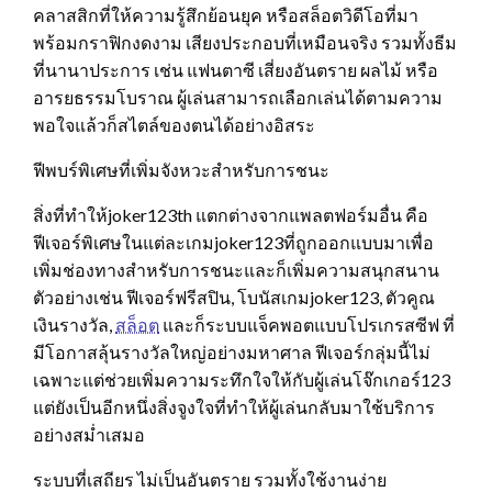
คลาสสิกที่ให้ความรู้สึกย้อนยุค หรือสล็อตวิดีโอที่มา
พร้อมกราฟิกงดงาม เสียงประกอบที่เหมือนจริง รวมทั้งธีม
ที่นานาประการ เช่น แฟนตาซี เสี่ยงอันตราย ผลไม้ หรือ
อารยธรรมโบราณ ผู้เล่นสามารถเลือกเล่นได้ตามความ
พอใจแล้วก็สไตล์ของตนได้อย่างอิสระ
ฟีพบร์พิเศษที่เพิ่มจังหวะสำหรับการชนะ
สิ่งที่ทำให้joker123th แตกต่างจากแพลตฟอร์มอื่น คือ
ฟีเจอร์พิเศษในแต่ละเกมjoker123ที่ถูกออกแบบมาเพื่อ
เพิ่มช่องทางสำหรับการชนะและก็เพิ่มความสนุกสนาน
ตัวอย่างเช่น ฟีเจอร์ฟรีสปิน, โบนัสเกมjoker123, ตัวคูณ
เงินรางวัล,
สล็อต
และก็ระบบแจ็คพอตแบบโปรเกรสซีฟ ที่
มีโอกาสลุ้นรางวัลใหญ่อย่างมหาศาล ฟีเจอร์กลุ่มนี้ไม่
เฉพาะแต่ช่วยเพิ่มความระทึกใจให้กับผู้เล่นโจ๊กเกอร์123
แต่ยังเป็นอีกหนึ่งสิ่งจูงใจที่ทำให้ผู้เล่นกลับมาใช้บริการ
อย่างสม่ำเสมอ
ระบบที่เสถียร ไม่เป็นอันตราย รวมทั้งใช้งานง่าย