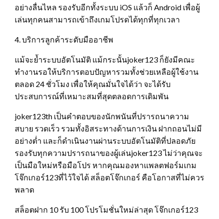
อย่างลื่นไหล รองรับอีกทั้งระบบ iOS แล้วก็ Android เพื่อผู้
เล่นทุกคนสามารถเข้าถึงเกมโปรดได้ทุกที่ทุกเวลา
4. บริการลูกค้าระดับมืออาชีพ
แม้จะย้ำระบบอัตโนมัติ แม้กระนั้นjoker123 ก็ยังมีคณะ
ทำงานรอให้บริการตอบปัญหารวมทั้งช่วยเหลือผู้ใช้งาน
ตลอด 24 ชั่วโมง เพื่อให้คุณมั่นใจได้ว่า จะได้รับ
ประสบการณ์ที่เหมาะสมที่สุดตลอดการเดิมพัน
joker123th เป็นคำตอบของนักพนันที่ปรารถนาความ
สบาย รวดเร็ว รวมทั้งอิสระทางด้านการเงิน ฝากถอนไม่มี
อย่างต่ำ และก็ดำเนินงานผ่านระบบอัตโนมัติที่ปลอดภัย
รองรับทุกความปรารถนาของผู้เล่นjoker123 ไม่ว่าคุณจะ
เป็นมือใหม่หรือมือโปร หากคุณมองหาแพลตฟอร์มเกม
โจ๊กเกอร์123ที่ไว้ใจได้ สล็อตโจ๊กเกอร์ คือโอกาสที่ไม่ควร
พลาด
สล็อตฝาก 10 รับ 100 โปรโมชั่นใหม่ล่าสุด โจ๊กเกอร์123