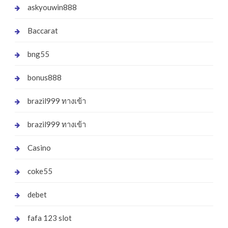
askyouwin888
Baccarat
bng55
bonus888
brazil999 ทางเข้า
brazil999 ทางเข้า
Casino
coke55
debet
fafa 123 slot