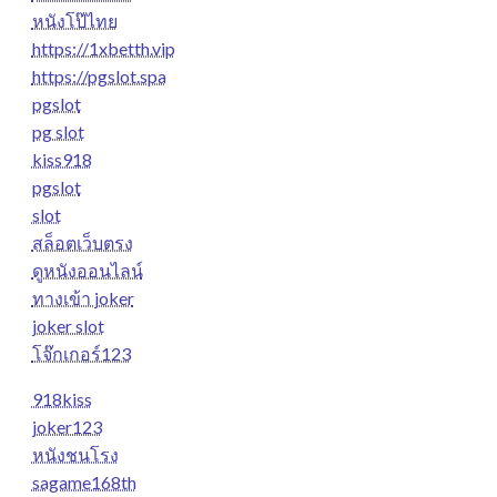
หนังโป๊ไทย
https://1xbetth.vip
https://pgslot.spa
pgslot
pg slot
kiss918
pgslot
slot
สล็อตเว็บตรง
ดูหนังออนไลน์
ทางเข้า joker
joker slot
โจ๊กเกอร์123
918kiss
joker123
หนังชนโรง
sagame168th