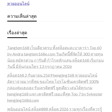
หวยออนไลน์
ความเห็นล่าสุด
เรื่องล่าสุด
Tangtem168 เว็บเดียวครบ ทั้งสล็อตและบาคาร่า Top 60
by Andra tangtem168e.com วันเกิดนี้พี่จัดให้ 300 สายทุน
น้อย สมัครด่วน การันตี กำไรหลักแสน สล็อต168 เริ่มก่อน
วันนี้ มีลุ้นก่อนใคร 13 กรกฎาคม 2026
สล็อต168 2 กันยายน 2569 hengjing168 หวยออนไลน์
อัตราจ่ายมากที่สุด ของไทย โปรโมชั่นเครดิตฟรี 100%
กล่องสุ่มเฮงเฮง รับเครดิตฟรี ยูสเดียว เล่นได้ทุกเกม
hengjing168 แจก เครดิตฟรี เยอะที่สุด Top 7 by Sylvester
hengjing168d.com
พนันออนไลน์ สล็อต888 สล็อต 2026 รวมทุกเรื่องที่ควรรู้