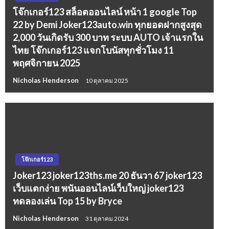
โจ๊กเกอร์123 สล็อตออนไลน์ หน้า 1 google Top
22 by Demi Joker123auto.win ทุกยอดฝากสูงสุด
2,000 วันเกิดรับ 300 บาท ระบบ AUTO เจ้าแรกใน
ไทย โจ๊กเกอร์123 แจกโบนัสทุกชั่วโมง 11
พฤศจิกายน 2025
Nicholas Henderson
10 ตุลาคม 2025
โจ๊กเกอร์123
Joker123 joker123ths.me 20 ธันวา 67 joker123
เว็บแตกง่าย พนันออนไลน์เว็บใหญ่ joker123
ทดลองเล่น Top 15 by Bryce
Nicholas Henderson
31 ตุลาคม 2024