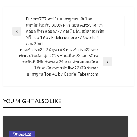
แนะแนว
Punpro777 คาสิโนมาตรฐานระดับโลก
สมาชิกใหม่รับ 300% ฝาก-ถอน Autoบาคาร่า
เรื่อง
สล็อต กีฬา สล็อต777 ถอนไม่อั้น สมัครสมาชิก
Previous
ฟรี Top 19 by Fidelia punpro777.world 4
Post
ก.ค. 2568
ทางเข้า live22 2 มิถุนา 68 ทางเข้า live22 ทาง
เข้าเล่นใหม่ล่าสุด 2025 ชวนเพื่อนรับเลย 50 เพ
รชทันที มีทีมซัพพอต 24 ช.ม. อัพเดทเกมใหม่
Next
ได้ก่อนใคร ทางเข้า live22 มีใบรับรอง
Post
มาตรฐาน Top 41 by Gabriel Fakear.com
YOU MIGHT ALSO LIKE
โจ๊กเกอร์123