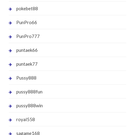
pokebet88
PunPro66
PunPro777
puntaek66
puntaek77
Pussy888
pussy888fun
pussy888win
royal558
sagame168