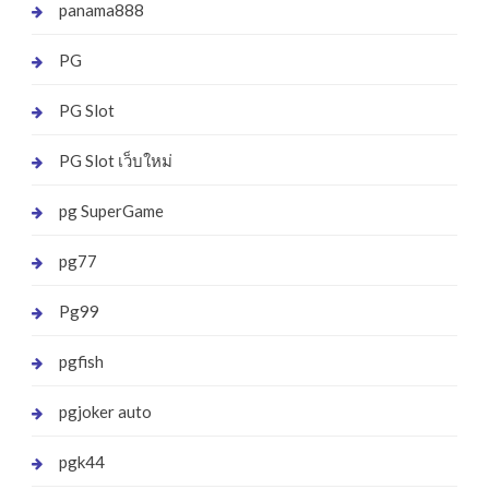
panama888
PG
PG Slot
PG Slot เว็บใหม่
pg SuperGame
pg77
Pg99
pgfish
pgjoker auto
pgk44