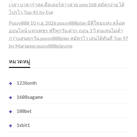
เวลา บาคาร่าสด ดีลเลอร์สาวสวย sexy168 สมัครง่าย ได้
โปรไว Top 45 by Eve
Pussy888 10 ก.ย. 2026 pussy888play มิติใหม่แห่ง สล็อต
ออนไลน์ แจกเพชร ฟรีทุกวัน ฝาก-ถอน 3 วิ คนเล่นไม่ต่ำ
กว่าแสนทุกวัน pussy888play สมัครไว เล่นได้ทันที Top 97
by Marianne pussy888play.me
หมวดหมู่
123lionth
1688sagame
188bet
1xbit1