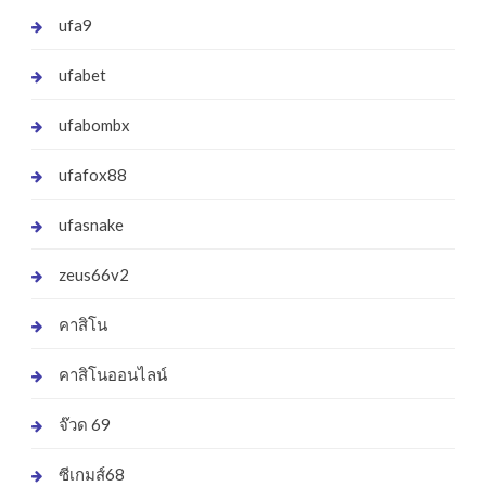
ufa9
ufabet
ufabombx
ufafox88
ufasnake
zeus66v2
คาสิโน
คาสิโนออนไลน์
จ๊วด 69
ซีเกมส์68