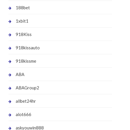
188bet
1xbit1
918Kiss
918kissauto
918kissme
ABA
ABAGroup2
allbet24hr
alot666
askyouwin888