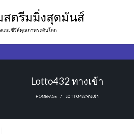
สตรีมมิ่งสุดมันส์
บหนังและซีรีส์คุณภาพระดับโลก
Lotto432 ทางเข้า
HOMEPAGE
LOTTO432 ทางเข้า