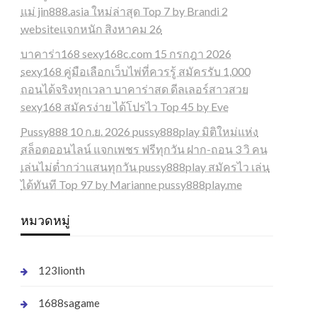
แม่ jin888.asia ใหม่ล่าสุด Top 7 by Brandi 2
websiteแจกหนัก สิงหาคม 26
บาคาร่า168 sexy168c.com 15 กรกฎา 2026
sexy168 คู่มือเลือกเว็บไพ่ที่ควรรู้ สมัครรับ 1,000
ถอนได้จริงทุกเวลา บาคาร่าสด ดีลเลอร์สาวสวย
sexy168 สมัครง่าย ได้โปรไว Top 45 by Eve
Pussy888 10 ก.ย. 2026 pussy888play มิติใหม่แห่ง
สล็อตออนไลน์ แจกเพชร ฟรีทุกวัน ฝาก-ถอน 3 วิ คน
เล่นไม่ต่ำกว่าแสนทุกวัน pussy888play สมัครไว เล่น
ได้ทันที Top 97 by Marianne pussy888play.me
หมวดหมู่
123lionth
1688sagame