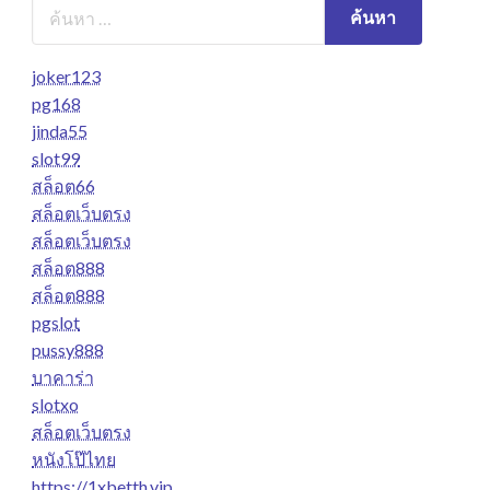
joker123
pg168
jinda55
slot99
สล็อต66
สล็อตเว็บตรง
สล็อตเว็บตรง
สล็อต888
สล็อต888
pgslot
pussy888
บาคาร่า
slotxo
สล็อตเว็บตรง
หนังโป๊ไทย
https://1xbetth.vip