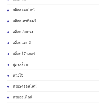
สล็อตออนไลน์
สล็อตเครดิตฟรี
สล็อตเว็บตรง
สล็อตแตกดี
สล็อตโจ๊กเกอร์
สูตรสล็อต
หนังโป๊
หวย24ออนไลน์
หวยออนไลน์