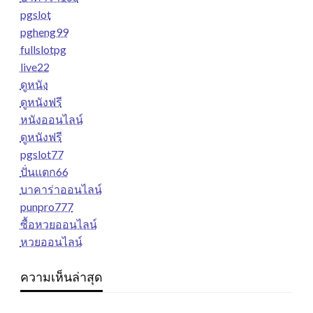
pgslot
pgheng99
fullslotpg
live22
ดูหนัง
ดูหนังฟรี
หนังออนไลน์
ดูหนังฟรี
pgslot77
ปั่นแตก66
บาคาร่าออนไลน์
punpro777
ซื้อหวยออนไลน์
หวยออนไลน์
ความเห็นล่าสุด