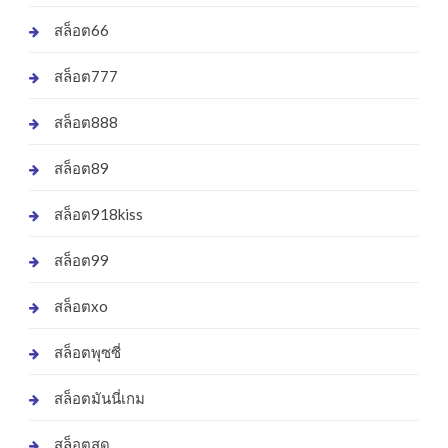
สล็อต66
สล็อต777
สล็อต888
สล็อต89
สล็อต918kiss
สล็อต99
สล็อตxo
สล็อตพุซซี่
สล็อตมันนี่เกม
สล็อตสด