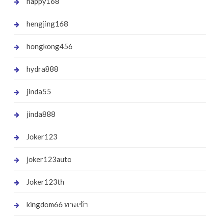
happy168
hengjing168
hongkong456
hydra888
jinda55
jinda888
Joker123
joker123auto
Joker123th
kingdom66 ทางเข้า