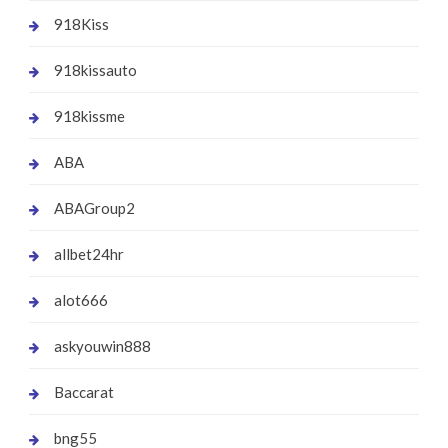
918Kiss
918kissauto
918kissme
ABA
ABAGroup2
allbet24hr
alot666
askyouwin888
Baccarat
bng55