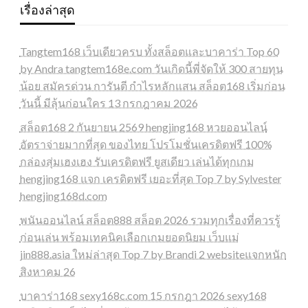
เรื่องล่าสุด
Tangtem168 เว็บเดียวครบ ทั้งสล็อตและบาคาร่า Top 60
by Andra tangtem168e.com วันเกิดนี้พี่จัดให้ 300 สายทุน
น้อย สมัครด่วน การันตี กำไรหลักแสน สล็อต168 เริ่มก่อน
วันนี้ มีลุ้นก่อนใคร 13 กรกฎาคม 2026
สล็อต168 2 กันยายน 2569 hengjing168 หวยออนไลน์
อัตราจ่ายมากที่สุด ของไทย โปรโมชั่นเครดิตฟรี 100%
กล่องสุ่มเฮงเฮง รับเครดิตฟรี ยูสเดียว เล่นได้ทุกเกม
hengjing168 แจก เครดิตฟรี เยอะที่สุด Top 7 by Sylvester
hengjing168d.com
พนันออนไลน์ สล็อต888 สล็อต 2026 รวมทุกเรื่องที่ควรรู้
ก่อนเล่น พร้อมเทคนิคเลือกเกมยอดนิยม เว็บแม่
jin888.asia ใหม่ล่าสุด Top 7 by Brandi 2 websiteแจกหนัก
สิงหาคม 26
บาคาร่า168 sexy168c.com 15 กรกฎา 2026 sexy168