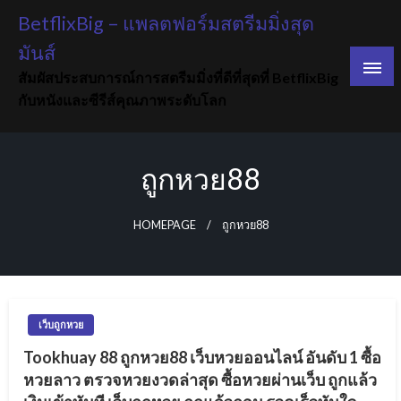
Skip
BetflixBig – แพลตฟอร์มสตรีมมิ่งสุด
to
มันส์
content
สัมผัสประสบการณ์การสตรีมมิ่งที่ดีที่สุดที่ BetflixBig
กับหนังและซีรีส์คุณภาพระดับโลก
ถูกหวย88
HOMEPAGE
ถูกหวย88
เว็บถูกหวย
Tookhuay 88 ถูกหวย88 เว็บหวยออนไลน์ อันดับ 1 ซื้อ
หวยลาว ตรวจหวยงวดล่าสุด ซื้อหวยผ่านเว็บ ถูกแล้ว