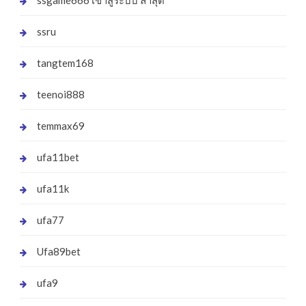
ssru
tangtem168
teenoi888
temmax69
ufa11bet
ufa11k
ufa77
Ufa89bet
ufa9