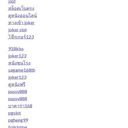
slot
สล็อตเว็บตรง
ดูหนังออนไลน์
ทางเข้า joker
joker slot
โจ๊กเกอร์123
918kiss
joker123
หนังชนโรง
sagame168th
joker123
ดูหนังฟรี
pussy888
pussy888
บาคาร่า168
pgslot
pgheng99
fullslotpg