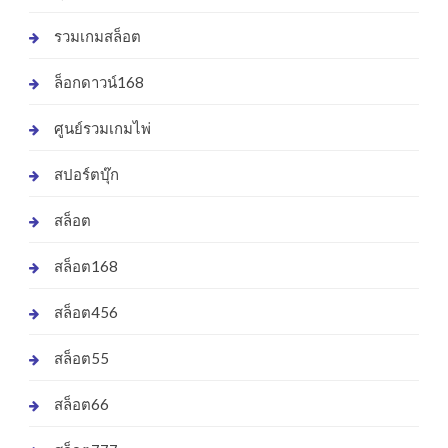
รวมเกมสล็อต
ล็อกดาวน์168
ศูนย์รวมเกมไพ่
สปอร์ตบุ๊ก
สล็อต
สล็อต168
สล็อต456
สล็อต55
สล็อต66