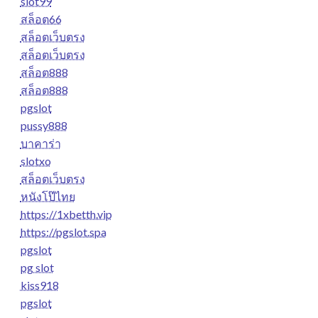
slot99
สล็อต66
สล็อตเว็บตรง
สล็อตเว็บตรง
สล็อต888
สล็อต888
pgslot
pussy888
บาคาร่า
slotxo
สล็อตเว็บตรง
หนังโป๊ไทย
https://1xbetth.vip
https://pgslot.spa
pgslot
pg slot
kiss918
pgslot