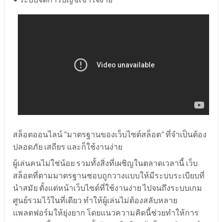
สล็อตออนไลน์ “มาตรฐานของเว็บไซต์สล็อต” ที่จำเป็นต้อง
ปลอดภัย เสถียร และก็ใช้งานง่าย
ผู้เล่นคนไม่ใช่น้อย รวมทั้งสิ่งที่เผชิญในตลาดเวลานี้ เว็บ
สล็อตที่ตามมาตรฐานชอบถูกวางแบบให้มีระบบระเบียบที่
นำสมัย ตั้งแต่หน้าเว็บไซต์ที่ใช้งานง่าย ไปจนถึงระบบเกม
ศูนย์รวมไว้ในที่เดียว ทำให้ผู้เล่นไม่ต้องสลับหลาย
แพลตฟอร์มให้ยุ่งยาก โดยแนวความคิดนี้ช่วยทำให้การ