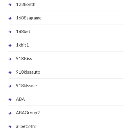
123lionth
1688sagame
188bet
1xbit1
918Kiss
918kissauto
918kissme
ABA
ABAGroup2
allbet24hr