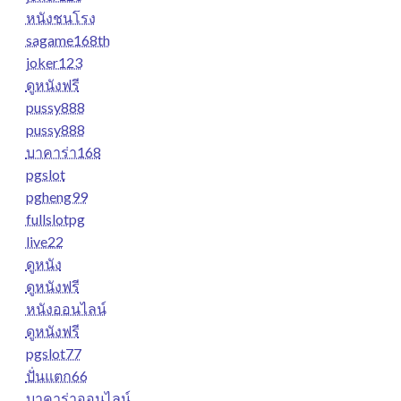
หนังชนโรง
sagame168th
joker123
ดูหนังฟรี
pussy888
pussy888
บาคาร่า168
pgslot
pgheng99
fullslotpg
live22
ดูหนัง
ดูหนังฟรี
หนังออนไลน์
ดูหนังฟรี
pgslot77
ปั่นแตก66
บาคาร่าออนไลน์