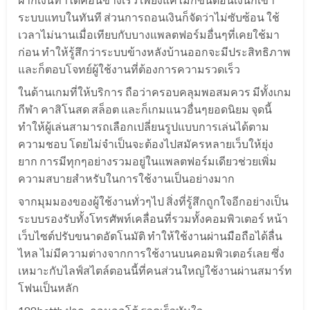
ระบบแทบในทันที ส่วนการถอนเงินก็จัดว่าไม่ซับซ้อน ใช้
เวลาไม่นานเมื่อเทียบกับบางแพลตฟอร์มอื่นๆที่เคยใช้มา
ก่อน ทำให้รู้สึกว่าระบบข้างหลังบ้านออกจะมีประสิทธิภาพ
และก็ตอบโจทย์ผู้ใช้งานที่ต้องการความรวดเร็ว
ในด้านเกมที่ให้บริการ ถือว่าครอบคลุมพอสมควร มีทั้งเกม
กีฬา คาสิโนสด สล็อต และก็เกมแนวอื่นๆยอดนิยม จุดนี้
ทำให้ผู้เล่นสามารถเลือกเปลี่ยนรูปแบบการเล่นได้ตาม
ความชอบ โดยไม่จำเป็นจะต้องไปสมัครหลายเว็บให้ยุ่ง
ยาก การมีทุกๆอย่างรวมอยู่ในแพลตฟอร์มเดียวช่วยเพิ่ม
ความสบายสำหรับในการใช้งานเป็นอย่างมาก
จากมุมมองของผู้ใช้งานทั่วๆไป สิ่งที่รู้สึกถูกใจอีกอย่างเป็น
ระบบรองรับทั้งโทรศัพท์เคลื่อนที่รวมทั้งคอมพิวเตอร์ หน้า
เว็บไซต์ปรับขนาดอัตโนมัติ ทำให้ใช้งานผ่านมือถือได้ลื่น
ไหล ไม่มีความต่างจากการใช้งานบนคอมพิวเตอร์เลย ซึ่ง
เหมาะกับไลฟ์สไตล์ตอนนี้ที่คนส่วนใหญ่ใช้งานผ่านสมาร์ท
โฟนเป็นหลัก