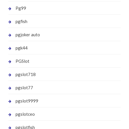
Pg99
pgfish
pgjoker auto
pgk44
PGSlot
pgslot718
pgslot77
pgslot9999
pgslotceo
pgslotfish