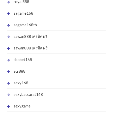
royal558
sagame168
sagame168th
sawan888 เครดิตฟรี
sawan888 เครดิตฟรี
sbobet168
scr888
sexy168
sexybaccarat168
sexygame