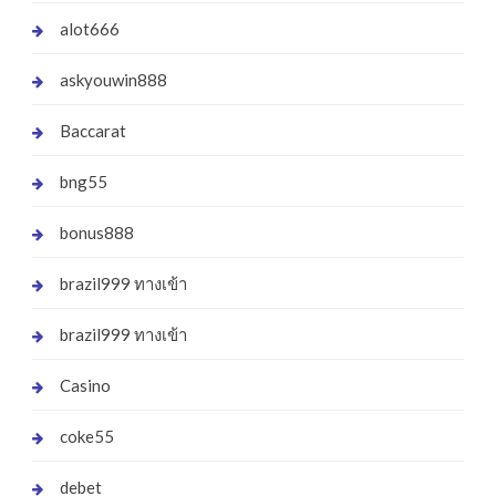
alot666
askyouwin888
Baccarat
bng55
bonus888
brazil999 ทางเข้า
brazil999 ทางเข้า
Casino
coke55
debet