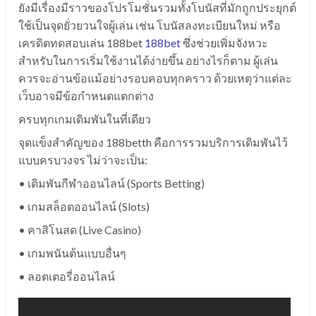
ยังมีเรื่องมีราวของโปรโมชั่นรวมทั้งโบนัสที่มักถูกประยุกต์
ใช้เป็นจุดยั่วยวนใจผู้เล่น เช่น โบนัสลงทะเบียนใหม่ หรือ
เครดิตทดสอบเล่น 188bet
188bet
ซึ่งช่วยเพิ่มจังหวะ
สำหรับในการเริ่มใช้งานได้ง่ายขึ้น อย่างไรก็ตาม ผู้เล่น
ควรจะอ่านข้อแม้อย่างรอบคอบทุกคราว ด้วยเหตุว่าแต่ละ
เว็บอาจมีข้อกำหนดแตกต่าง
ครบทุกเกมเดิมพันในที่เดียว
จุดแข็งสำคัญของ 188betth คือการรวมบริการเดิมพันไว้
แบบครบวงจร ไม่ว่าจะเป็น:
• เดิมพันกีฬาออนไลน์ (Sports Betting)
• เกมสล็อตออนไลน์ (Slots)
• คาสิโนสด (Live Casino)
• เกมพนันต้นแบบอื่นๆ
• ลอตเตอรี่ออนไลน์