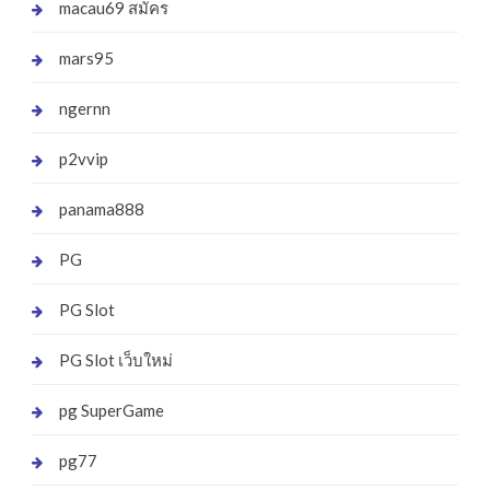
macau69 สมัคร
mars95
ngernn
p2vvip
panama888
PG
PG Slot
PG Slot เว็บใหม่
pg SuperGame
pg77