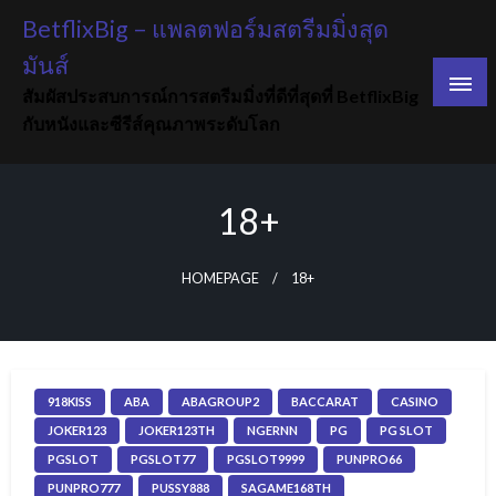
Skip
BetflixBig – แพลตฟอร์มสตรีมมิ่งสุด
to
มันส์
content
สัมผัสประสบการณ์การสตรีมมิ่งที่ดีที่สุดที่ BetflixBig
กับหนังและซีรีส์คุณภาพระดับโลก
18+
HOMEPAGE
18+
918KISS
ABA
ABAGROUP2
BACCARAT
CASINO
JOKER123
JOKER123TH
NGERNN
PG
PG SLOT
PGSLOT
PGSLOT77
PGSLOT9999
PUNPRO66
PUNPRO777
PUSSY888
SAGAME168TH