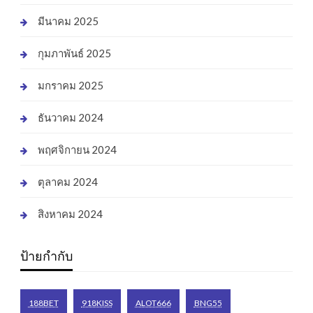
มีนาคม 2025
กุมภาพันธ์ 2025
มกราคม 2025
ธันวาคม 2024
พฤศจิกายน 2024
ตุลาคม 2024
สิงหาคม 2024
ป้ายกำกับ
188BET
918KISS
ALOT666
BNG55