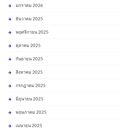
มกราคม 2026
ธันวาคม 2025
พฤศจิกายน 2025
ตุลาคม 2025
กันยายน 2025
สิงหาคม 2025
กรกฎาคม 2025
มิถุนายน 2025
พฤษภาคม 2025
เมษายน 2025