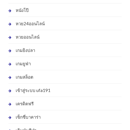
หนังโป๊
หวย24ออนไลน์
หวยออนไลน์
เกมยิงปลา
เกมยูฟ่า
เกมสล็อต
เข้าสู่ระบบ ufa191
เครดิตฟรี
เซ็กซี่บาคาร่า