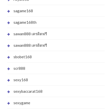
sagame168
sagame168th
sawan888 เครดิตฟรี
sawan888 เครดิตฟรี
sbobet168
scr888
sexy168
sexybaccarat168
sexygame