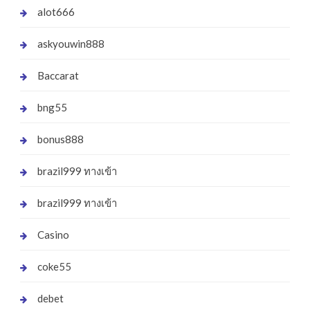
alot666
askyouwin888
Baccarat
bng55
bonus888
brazil999 ทางเข้า
brazil999 ทางเข้า
Casino
coke55
debet