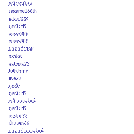
หนังชนโรง
sagame168th
joker123
ดูหนังฟรี
pussy888
pussy888
บาคาร่า168
pgslot
pgheng99
fullslotpg
live22
ดูหนัง
ดูหนังฟรี
หนังออนไลน์
ดูหนังฟรี
pgslot77
ปั่นแตก66
บาคาร่าออนไลน์