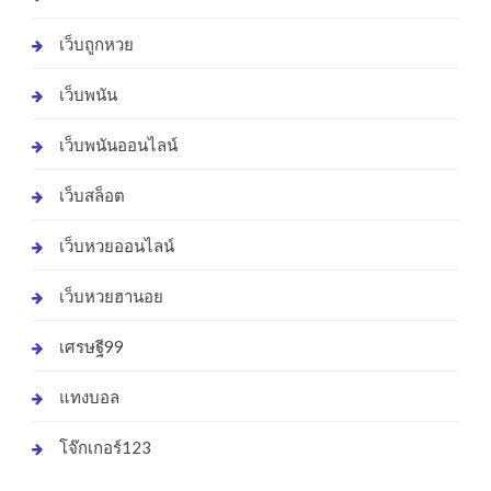
เว็บถูกหวย
เว็บพนัน
เว็บพนันออนไลน์
เว็บสล็อต
เว็บหวยออนไลน์
เว็บหวยฮานอย
เศรษฐี99
แทงบอล
โจ๊กเกอร์123