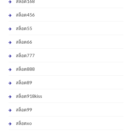
สล็อต168
สล็อต456
สล็อต55
สล็อต66
สล็อต777
สล็อต888
สล็อต89
สล็อต918kiss
สล็อต99
สล็อตxo