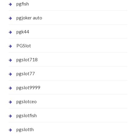
pgfish
pgjoker auto
pgk44
PGSlot
pgslot718
pgslot77
pgslot9999
pgslotceo
pgslotfish
pgslotth