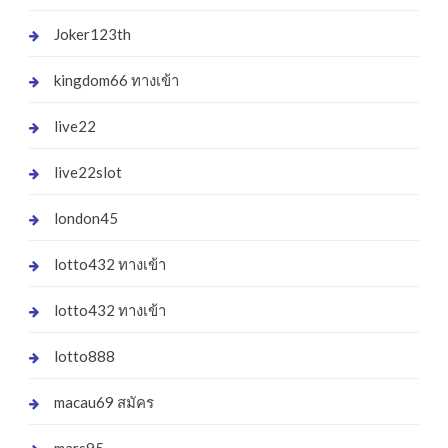
Joker123th
kingdom66 ทางเข้า
live22
live22slot
london45
lotto432 ทางเข้า
lotto432 ทางเข้า
lotto888
macau69 สมัคร