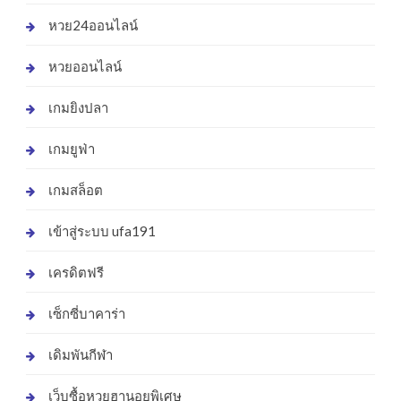
หวย24ออนไลน์
หวยออนไลน์
เกมยิงปลา
เกมยูฟ่า
เกมสล็อต
เข้าสู่ระบบ ufa191
เครดิตฟรี
เซ็กซี่บาคาร่า
เดิมพันกีฬา
เว็บซื้อหวยฮานอยพิเศษ