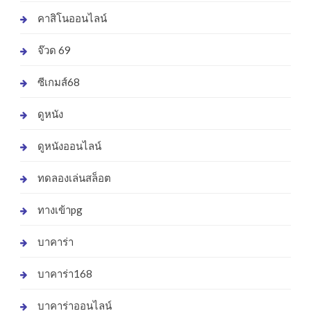
คาสิโนออนไลน์
จ๊วด 69
ซีเกมส์68
ดูหนัง
ดูหนังออนไลน์
ทดลองเล่นสล็อต
ทางเข้าpg
บาคาร่า
บาคาร่า168
บาคาร่าออนไลน์