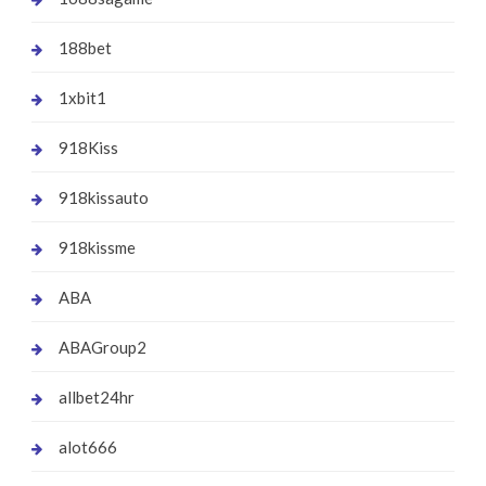
188bet
1xbit1
918Kiss
918kissauto
918kissme
ABA
ABAGroup2
allbet24hr
alot666