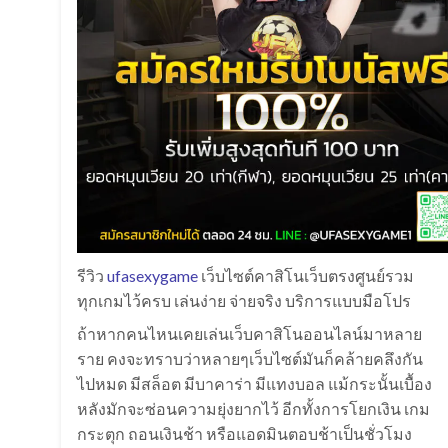
รีวิว
ufasexygame
เว็บไซต์คาสิโนเว็บตรงศูนย์รวม
ทุกเกมไว้ครบ เล่นง่าย จ่ายจริง บริการแบบมือโปร
ถ้าหากคนไหนเคยเล่นเว็บคาสิโนออนไลน์มาหลาย
ราย คงจะทราบว่าหลายๆเว็บไซต์มันก็คล้ายคลึงกัน
ไปหมด มีสล็อต มีบาคาร่า มีแทงบอล แม้กระนั้นเบื้อง
หลังมักจะซ่อนความยุ่งยากไว้ อีกทั้งการโยกเงิน เกม
กระตุก ถอนเงินช้า หรือแอดมินตอบช้าเป็นชั่วโมง