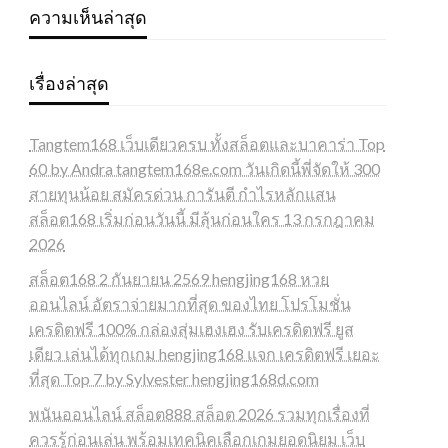
ความเห็นล่าสุด
เรื่องล่าสุด
Tangtem168 เว็บเดียวครบ ทั้งสล็อตและบาคาร่า Top
60 by Andra tangtem168e.com วันเกิดนี้พี่จัดให้ 300
สายทุนน้อย สมัครด่วน การันตี กำไรหลักแสน
สล็อต168 เริ่มก่อนวันนี้ มีลุ้นก่อนใคร 13 กรกฎาคม
2026
สล็อต168 2 กันยายน 2569 hengjing168 หวย
ออนไลน์ อัตราจ่ายมากที่สุด ของไทย โปรโมชั่น
เครดิตฟรี 100% กล่องสุ่มเฮงเฮง รับเครดิตฟรี ยูส
เดียว เล่นได้ทุกเกม hengjing168 แจก เครดิตฟรี เยอะ
ที่สุด Top 7 by Sylvester hengjing168d.com
พนันออนไลน์ สล็อต888 สล็อต 2026 รวมทุกเรื่องที่
ควรรู้ก่อนเล่น พร้อมเทคนิคเลือกเกมยอดนิยม เว็บ