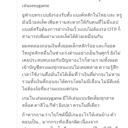
เล่นsexygame
ยูฟ่าเบทระบบยังรองรับทั้ง แบงค์หลักในไทย และ ทรู
มันนี่วอลเล็ต เพิ่มความสะดวกให้กับคนที่ไม่มีแอป
แบงค์หรือต้องการฝากเงินเร็วแบบไม่ต้องรอ OTP ก็
สามารถเพิ่มผ่านวอลเล็ตได้ด้วยเหมือนกัน
ผมทดลองถอนเงินทั้งยอดเล็กหลักร้อย และก็ยอด
ใหญ่หลักหมื่นในช่วงเร่งด่วนอย่างเย็นวันศุกร์ ยังไม่
เคยประสบพบเจอกับปัญหาอะไรก็ตามรวมทั้งยอด
เข้าบัญชีตรงเผงทุกหนแบบไม่เคยพลาด ความรู้สึก
เวลาใช้งานคือมั่นใจได้เต็มที่ว่าเงินที่ฝากจะไม่หาย
รวมทั้งเงินที่ถอนจะได้ครบโดยไม่มีเลื่อน ไม่มีดีเลย์
ไม่ต้องง้อทีมงานแบบแต่ก่อน
เกมใน ufasexygame มีให้เล่นแบบจัดเต็มทุกสาย
สล็อต คาสิโน กีฬา ยิงปลา ครบในที่เดียว
ถ้าหากถามว่าเว็บไซต์นี้มีเกมอะไรให้เล่นบ้าง คำ
ตอบเป็น… มากกระทั่งเลือกผิด เนื่องจาก