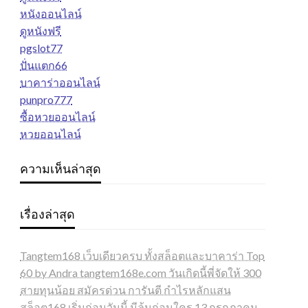
หนังออนไลน์
ดูหนังฟรี
pgslot77
ปั่นแตก66
บาคาร่าออนไลน์
punpro777
ซื้อหวยออนไลน์
หวยออนไลน์
ความเห็นล่าสุด
เรื่องล่าสุด
Tangtem168 เว็บเดียวครบ ทั้งสล็อตและบาคาร่า Top
60 by Andra tangtem168e.com วันเกิดนี้พี่จัดให้ 300
สายทุนน้อย สมัครด่วน การันตี กำไรหลักแสน
สล็อต168 เริ่มก่อนวันนี้ มีลุ้นก่อนใคร 13 กรกฎาคม