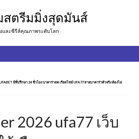
สตรีมมิ่งสุดมันส์
บหนังและซีรีส์คุณภาพระดับโลก
BET มีที่ปรึกษา 24 ชั่วโมง บาคาร่าสด เรียลไทม์ UFA77 สายบาคาร่าตัวจริง ต้องไม่
r 2026 ufa77 เว็บ