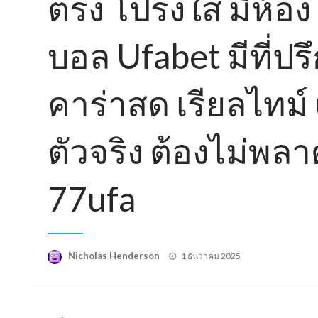
ตรง โปร่งใส มีห้อ
บอล Ufabet มีที่ปร
คาร่าสด เรียลไทม
ตัวจริง ต้องไม่พล
77ufa
Posted
Nicholas Henderson
1 ธันวาคม 2025
on