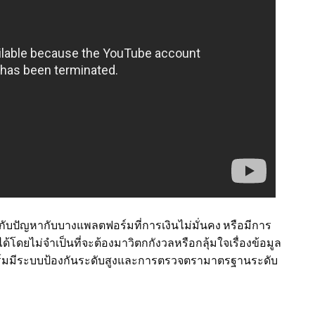
ับปัญหากับบางแพลตฟอร์มที่การเงินไม่มั่นคง หรือมีการ
ได้โดยไม่จำเป็นที่จะต้องมาวิตกกังวลหรือกลุ้มใจเรื่องข้อมูล
ฟอร์มมีระบบป้องกันระดับสูงและการตรวจตรามาตรฐานระดับ