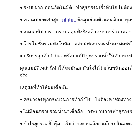
• ระบบฝาก-ถอนอัตโนมัติ – ทำธุรกรรมเร็วทันใจ ไม่ต้
• ความปลอดภัยสูง –
ufabet
ข้อมูลส่วนตัวและเงินลงทุนข
• เกมนานัปการ – ครอบคลุมทั้งยังสล็อต บาคาร่า เกมค
• โปรโมชั่นรวมทั้งโบนัส – มีสิทธิพิเศษรวมทั้งเครดิตฟร
• บริการลูกค้า 1 วัน – พร้อมแก้ปัญหารวมทั้งให้คำแ
คุณสมบัติเหล่านี้ทำให้ผมมั่นอกมั่นใจได้ว่าเว็บพนันออ
จริง
เหตุผลที่ทำให้ผมเชื่อมั่น
• ครบวงจรทุกกระบวนการทำกำไร – ไม่ต้องหาช่องทางอื่นใ
• ไม่มีอันตรายรวมทั้งน่าเชื่อถือ – กระบวนการทำธุรก
• กำไรสูงรวมทั้งคุ้ม – เริ่มง่าย ลงทุนน้อย แม้กระนั้นผล