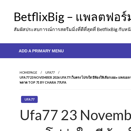
Skip
to
BetflixBig – แพลตฟอร์ม
content
สัมผัสประสบการณ์การสตรีมมิ่งที่ดีที่สุดที่ BetflixBig กั
ADD A PRIMARY MENU
HOMEPAGE
UFA77
UFA77 23 NOVEMBER 2026 UFA77 เว็บตรง โปร่งใส มีห้องให้เลือกเยอะ แทงบอล UFA
พลาด TOP 71 BY CHARA 77UFA
UFA77
Ufa77 23 Novembe