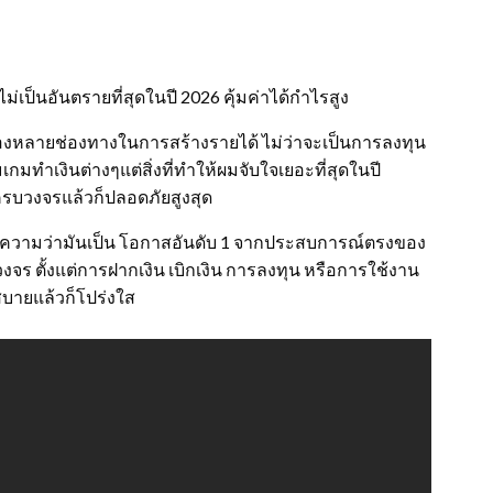
เป็นอันตรายที่สุดในปี 2026 คุ้มค่าได้กำไรสูง
งหลายช่องทางในการสร้างรายได้ ไม่ว่าจะเป็นการลงทุน
มทำเงินต่างๆแต่สิ่งที่ทำให้ผมจับใจเยอะที่สุดในปี
ครบวงจรแล้วก็ปลอดภัยสูงสุด
ดความว่ามันเป็น โอกาสอันดับ 1 จากประสบการณ์ตรงของ
วงจร ตั้งแต่การฝากเงิน เบิกเงิน การลงทุน หรือการใช้งาน
สบายแล้วก็โปร่งใส